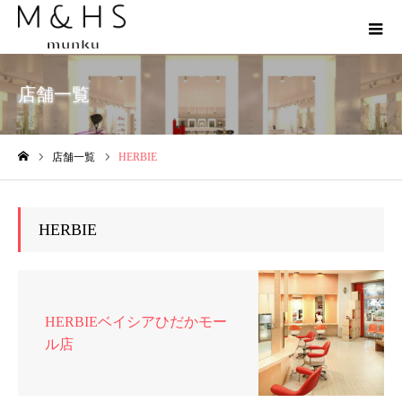
店舗一覧
店舗一覧
HERBIE
ホーム
HERBIE
HERBIEベイシアひだかモー
ル店