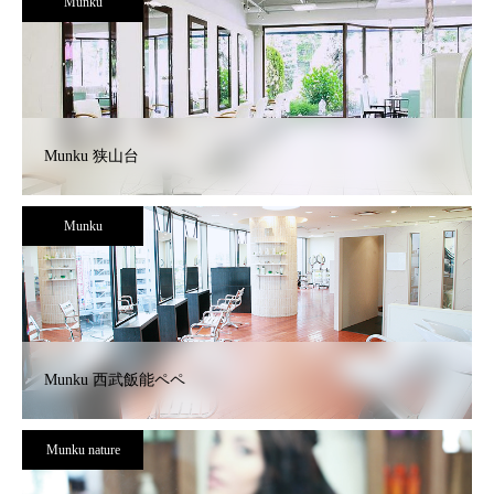
Munku
Munku 狭山台
Munku
Munku 西武飯能ペペ
Munku nature