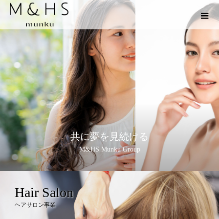
共に夢を見続ける
M&HS Munku Group
Hair Salon
ヘアサロン事業